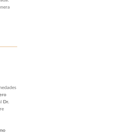
rada:
enera
rmedades
ero
al
Dr.
re
omo