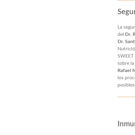
Segur
La segur
del
Dr. 
Dr. San
Nutrició
SWEET so
sobre la
Rafael 
los proc
posibles
Inmun