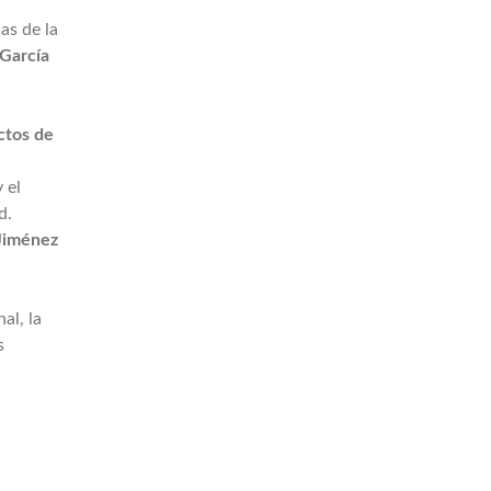
as de la
García
ctos de
 el
d.
 Jiménez
al, la
s