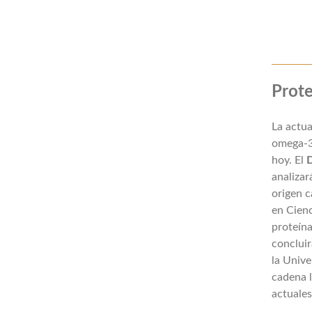
Prot
La actua
omega-3
hoy. El
D
analizar
origen c
en Cienc
proteína
concluir
la Unive
cadena l
actuales