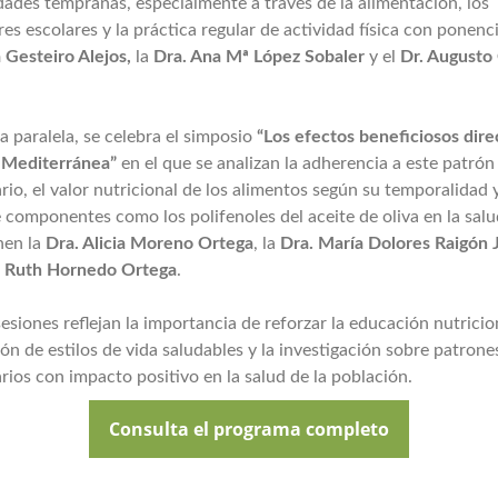
ades tempranas, especialmente a través de la alimentación, los
s escolares y la práctica regular de actividad física con ponenci
 Gesteiro Alejos,
la
Dra. Ana Mª López Sobaler
y el
Dr. Augusto 
 paralela, se celebra el simposio
“Los efectos beneficiosos dire
a Mediterránea”
en el que se analizan la adherencia a este patrón
rio, el valor nutricional de los alimentos según su temporalidad y
 componentes como los polifenoles del aceite de oliva en la salu
nen la
Dra. Alicia Moreno Ortega
, la
Dra. María Dolores Raigón
. Ruth Hornedo Ortega
.
siones reflejan la importancia de reforzar la educación nutricion
n de estilos de vida saludables y la investigación sobre patrone
rios con impacto positivo en la salud de la población.
Consulta el programa completo