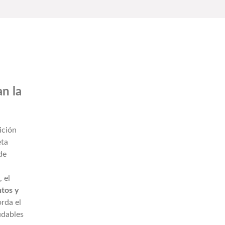
n la
ición
eta
de
 el
ntos y
orda el
udables