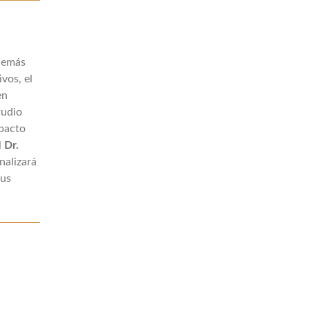
Además
ivos, el
en
tudio
mpacto
l
Dr.
nalizará
sus