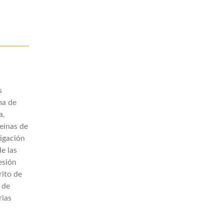
s
ma de
a,
teínas de
tigación
e las
esión
rito de
 de
rias