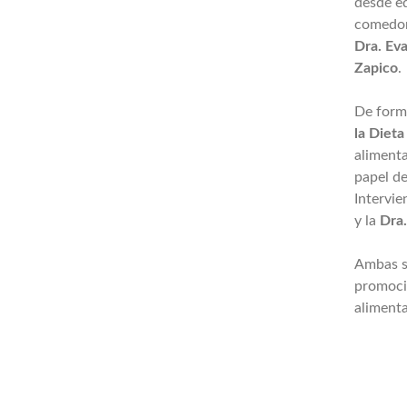
desde ed
comedore
Dra. Eva
Zapico
.
De forma
la Diet
alimenta
papel de
Intervie
y la
Dra
Ambas se
promoció
alimenta