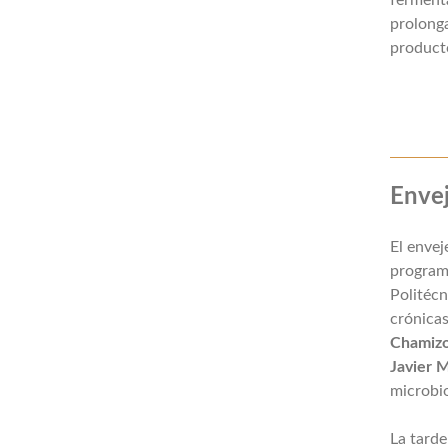
ferment
prolonga
producto
Envej
El envej
programa
Politécn
crónicas
Chamiz
Javier 
microbiot
La tarde