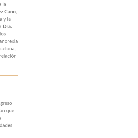
 la
ez Cano
,
a y la
La
Dra.
los
anorexia
rcelona,
 relación
ngreso
ión que
n
edades