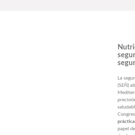
Nutri
segur
segun
La segu
(SEÑ) ab
Mediterr
precisió
saludabl
Congres
práctica
papel de