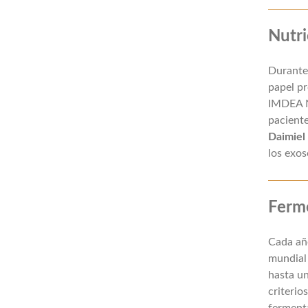
Nutri
Durante 
papel pr
IMDEA Nu
paciente
Daimiel
los exo
Ferm
Cada año
mundial 
hasta un
criterio