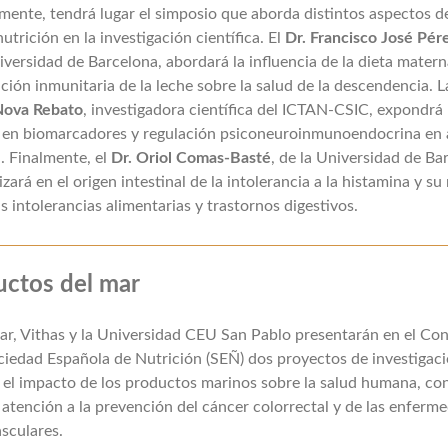
mente, tendrá lugar el simposio que aborda distintos aspectos de
trición en la investigación científica. El
Dr. Francisco José Pér
iversidad de Barcelona, abordará la influencia de la dieta matern
ión inmunitaria de la leche sobre la salud de la descendencia. 
Nova Rebato
, investigadora científica del ICTAN-CSIC, expondrá 
 en biomarcadores y regulación psiconeuroinmunoendocrina en 
. Finalmente, el
Dr. Oriol Comas-Basté
, de la Universidad de Ba
zará en el origen intestinal de la intolerancia a la histamina y su
s intolerancias alimentarias y trastornos digestivos.
uctos del mar
r, Vithas y la Universidad CEU San Pablo presentarán en el Co
ciedad Española de Nutrición (SEÑ) dos proyectos de investigac
 el impacto de los productos marinos sobre la salud humana, co
 atención a la prevención del cáncer colorrectal y de las enferm
sculares.