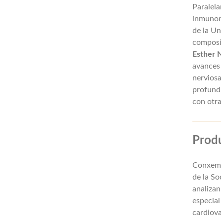
Paralela
inmunonu
de la Un
composic
Esther 
avances
nerviosa
profundi
con otra
Prod
Conxema
de la So
analizan
especial
cardiova