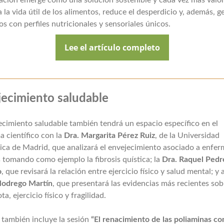
ación emerge como una solución sostenible y cada vez más valo
 la vida útil de los alimentos, reduce el desperdicio y, además, g
s con perfiles nutricionales y sensoriales únicos.
Lee el artículo completo
ecimiento saludable
ecimiento saludable también tendrá un espacio específico en el
 científico con la
Dra. Margarita Pérez Ruiz
, de la Universidad
ica de Madrid, que analizará el envejecimiento asociado a enfe
 tomando como ejemplo la fibrosis quística; la
Dra. Raquel Pedr
o
, que revisará la relación entre ejercicio físico y salud mental; y 
Modrego Martín
, que presentará las evidencias más recientes sob
a, ejercicio físico y fragilidad.
 también incluye la sesión
“El renacimiento de las poliaminas c