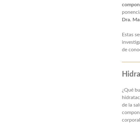
componen
ponenci
Dra. Mar
Estas se
investig
de cono
Hidra
¿Qué bus
hidratac
de la sa
compone
corporal