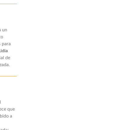
á un
to
s para
Lidia
al de
zada.
l
lece que
bido a