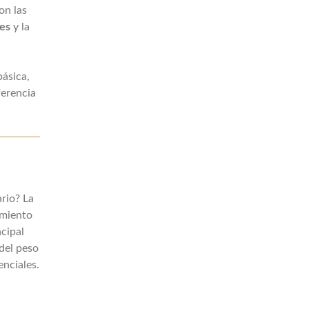
on las
nes
y la
básica,
ferencia
rio? La
imiento
ncipal
del peso
enciales.