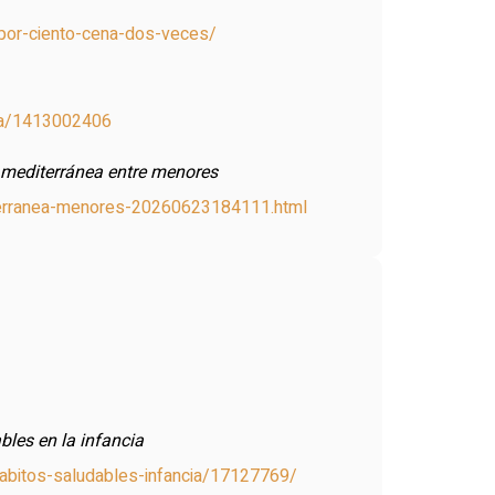
-por-ciento-cena-dos-veces/
nea/1413002406
a mediterránea entre menores
editerranea-menores-20260623184111.html
bles en la infancia
habitos-saludables-infancia/17127769/