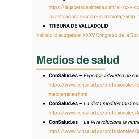
https://lagacetadealmeria.com/el-xxxv-c
investigaciones-sobre-microbiota/?amp=
TRIBUNA DE VALLADOLID
Valladolid acogerá el XXXV Congreso de la Soc
Medios de salud
ConSalud.es –
Expertos advierten de ca
https://www.consalud.es/profesionales/e
mediterranea.html
ConSalud.es –
La dieta mediterránea pod
https://www.consalud.es/profesionales/la
ConSalud.es –
La IA revoluciona la nutr
https://www.consalud.es/profesionales/la