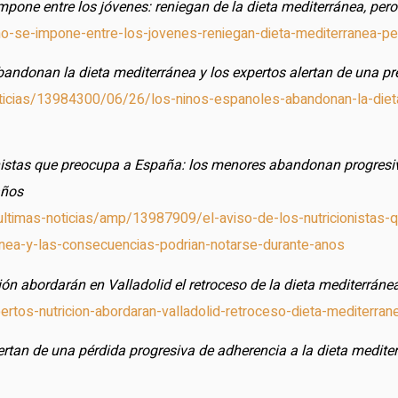
impone entre los jóvenes: reniegan de la dieta mediterránea, per
cho-se-impone-entre-los-jovenes-reniegan-dieta-mediterranea-
andonan la dieta mediterránea y los expertos alertan de una pr
ticias/13984300/06/26/los-ninos-espanoles-abandonan-la-dieta
onistas que preocupa a España: los menores abandonan progresi
años
ultimas-noticias/amp/13987909/el-aviso-de-los-nutricionistas
nea-y-las-consecuencias-podrian-notarse-durante-anos
ión abordarán en Valladolid el retroceso de la dieta mediterráne
xpertos-nutricion-abordaran-valladolid-retroceso-dieta-medite
ertan de una pérdida progresiva de adherencia a la dieta mediter