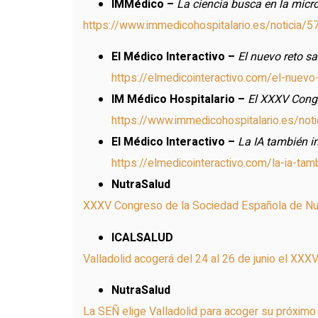
IMMédico –
La ciencia busca en la micr
https://www.immedicohospitalario.es/noticia/5
El Médico Interactivo –
El nuevo reto sa
https://elmedicointeractivo.com/el-nuevo
IM Médico Hospitalario –
El XXXV Congre
https://www.immedicohospitalario.es/noti
El Médico Interactivo –
La IA también i
https://elmedicointeractivo.com/la-ia-tam
NutraSalud
XXXV Congreso de la Sociedad Española de Nut
ICALSALUD
Valladolid acogerá del 24 al 26 de junio el XX
NutraSalud
La SEÑ elige Valladolid para acoger su próxi