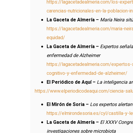
https://lagacetadealmeria.com/los-expert
carencias-nutricionales-en-la-poblacion-inf
La Gaceta de Almería –
María Neira sitú
https://lagacetadealmeria.com/maria-neira
equidad/
La Gaceta de Almería –
Expertos señala
enfermedad de Alzheimer
https://lagacetadealmeria.com/expertos-s
cognitivo-y-enfermedad-de-alzheimer/
El Periódico de Aquí –
La inteligencia a
https://www.elperiodicodeaqui.com/ciencia-salu
El Mirón de Soria –
Los expertos alertan
https://elmirondesoria.es/cyl/castilla-y
La Gaceta de Almería –
El XXXV Congres
investigaciones sobre microbiota