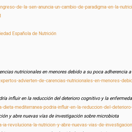
ongreso-de-la-sen-anuncia-un-cambio-de-paradigma-en-la-nutrici
1
iedad Española de Nutrición
rencias nutricionales en menores debido a su poca adherencia a 
xpertos-advierten-de-carencias-nutricionales-en-menores-debid
ría influir en la reducción del deterioro cognitivo y la enfermed
-dieta-mediterranea-podria-influir-en-la-reduccion-del-deterior
ición y abre nuevas vías de investigación sobre microbiota
-ia-revoluciona-la-nutricion-y-abre-nuevas-vias-de-investigacio