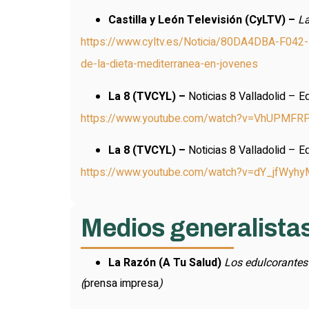
Castilla y León Televisión (CyLTV) –
La
https://www.cyltv.es/Noticia/80DA4DBA-F042-4
de-la-dieta-mediterranea-en-jovenes
La 8 (TVCYL) –
Noticias 8 Valladolid – Ed
https://www.youtube.com/watch?v=VhUPMFRP
La 8 (TVCYL) –
Noticias 8 Valladolid – E
https://www.youtube.com/watch?v=dY_jfWyhy
Medios generalista
La Razón (A Tu Salud)
Los edulcorantes 
(
prensa impresa
)