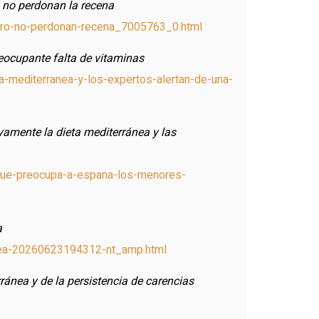
o no perdonan la recena
pero-no-perdonan-recena_7005763_0.html
eocupante falta de vitaminas
-mediterranea-y-los-expertos-alertan-de-una-
vamente la dieta mediterránea y las
-que-preocupa-a-espana-los-menores-
a
rranea-20260623194312-nt_amp.html
ránea y de la persistencia de carencias