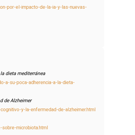
on-por-el-impacto-de-la-ia-y-las-nuevas-
la dieta mediterránea
o-a-su-poca-adherencia-a-la-dieta-
ad de Alzheimer
o-cognitivo-y-la-enfermedad-de-alzheimer.html
n-sobre-microbiota.html