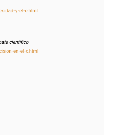
esidad-y-el-e.html
ate científico
ision-en-el-c.html