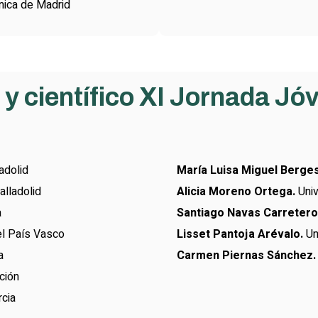
nica de Madrid
y científico XI Jornada Jó
adolid
María Luisa Miguel Berges
alladolid
Alicia Moreno Ortega.
Univ
a
Santiago Navas Carretero
el País Vasco
Lisset Pantoja Arévalo.
Un
a
Carmen Piernas Sánchez.
ción
cia