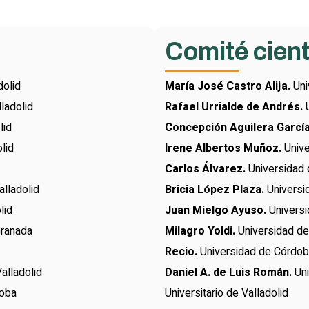
r
Comité cient
dolid
María José Castro Alija.
Uni
ladolid
Rafael Urrialde de Andrés.
lid
Concepción Aguilera Garcí
lid
Irene Albertos Muñoz.
Unive
Carlos Álvarez.
Universidad
lladolid
Bricia López Plaza.
Univers
lid
Juan Mielgo Ayuso.
Uni
Granada
Milagro Yoldi.
Univers
Recio.
Universidad de Córdo
alladolid
Daniel A. de Luis Román.
Uni
doba
Universitario de Valladolid